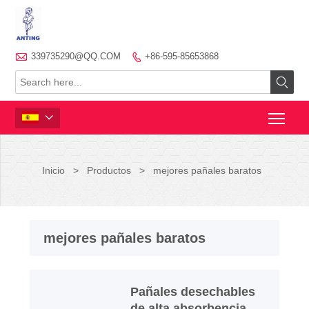

339735290@QQ.COM
+86-595-85653868



Inicio
>
Productos
>
mejores pañales baratos
mejores pañales baratos
Pañales desechables
de alta absorbencia