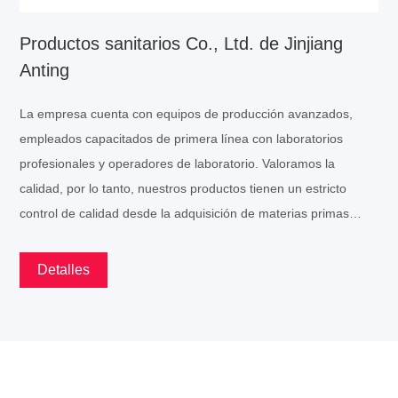
Anting
La empresa cuenta con equipos de producción avanzados,
empleados capacitados de primera línea con laboratorios
profesionales y operadores de laboratorio. Valoramos la
calidad, por lo tanto, nuestros productos tienen un estricto
control de calidad desde la adquisición de materias primas
hasta la venta de productos terminados. Hacemos OEM con el
logotipo y diseño propios de los clientes según todas las
Detalles
solicitudes y nuestros productos se venden en muchos países,
en la mayoría de los países africanos como Mali, Ghana,
Guinea, el sudeste asiático como Myanmar, Malasia, países
europeos como el Reino Unido y Lituania. , áreas de Medio
Oriente, etc. Nuestras marcas privadas como productos “Uni 4
PRODUCTO CALIENTE
star”, “Panpansoft”, “Te te baby” han gozado de una gran
reputación en todo el mundo. "Todos ganan" es el principio