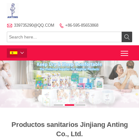

339735290@QQ.COM
+86-595-85653868



Productos sanitarios Jinjiang Anting
Co., Ltd.
Jinjiang Anting Sanitary Products Co., Ltd., fábrica con
certificación ISO, fundada en 2002, se encuentra en la ciudad