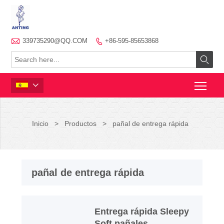

339735290@QQ.COM
+86-595-85653868



Inicio
>
Productos
>
pañal de entrega rápida
pañal de entrega rápida
Entrega rápida Sleepy
Soft pañales