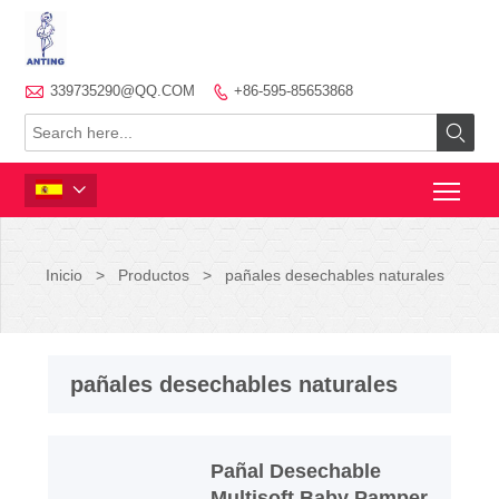

339735290@QQ.COM
+86-595-85653868



Inicio
>
Productos
>
pañales desechables naturales
pañales desechables naturales
Pañal Desechable
Multisoft Baby Pamper