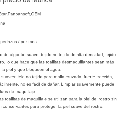
Star,Panpansoft,OEM
ina
pedazos / por mes
ido de algodón suave: tejido no tejido de alta densidad, tejido
ero, lo que hace que las toallitas desmaquillantes sean más
 la piel y que bloqueen el agua.
r suaves: tela no tejida para malla cruzada, fuerte tracción,
ácilmente, no es fácil de dañar. Limpiar suavemente puede
iduos de maquillaje.
s toallitas de maquillaje se utilizan para la piel del rostro sin
i conservantes para proteger la piel suave del rostro.