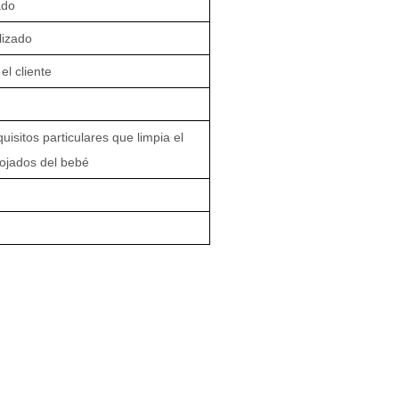
ado
lizado
l cliente
isitos particulares que limpia el
 mojados del bebé