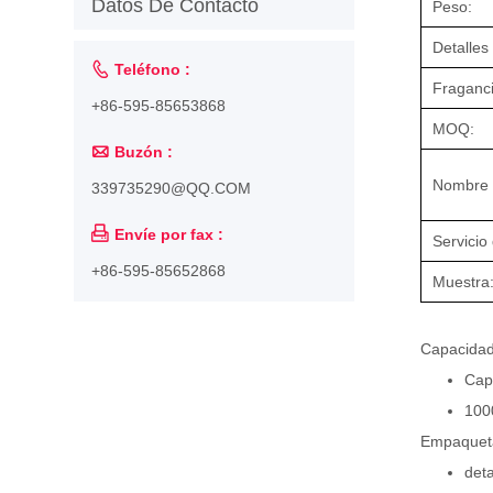
Datos De Contacto
Peso:
Detalle

Teléfono :
Fraganci
+86-595-85653868
MOQ:

Buzón :
Nombre d
339735290@QQ.COM

Envíe por fax :
Servicio
+86-595-85652868
Muestra
Capacidad
Cap
100
Empaqueta
det