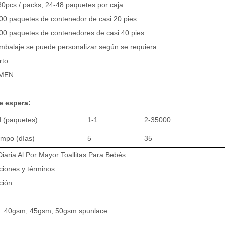
80pcs / packs, 24-48 paquetes por caja
00 paquetes de contenedor de casi 20 pies
00 paquetes de contenedores de casi 40 pies
embalaje se puede personalizar según se requiera.
rto
AMEN
e espera:
 (paquetes)
1-1
2-35000
empo (días)
5
35
iaria Al Por Mayor Toallitas Para Bebés
ciones y términos
ción:
s: 40gsm, 45gsm, 50gsm spunlace