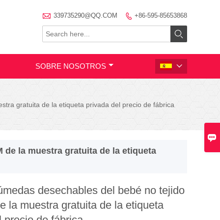

339735290@QQ.COM
+86-595-85653868


SOBRE NOSOTROS

ra gratuita de la etiqueta privada del precio de fábrica

de la muestra gratuita de la etiqueta
húmedas desechables del bebé no tejido
 la muestra gratuita de la etiqueta
l precio de fábrica