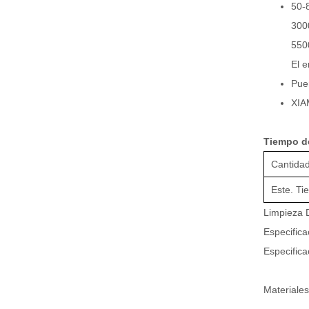
50-
300
550
El 
Pue
XI
Tiempo d
Cantidad
Este. Ti
Limpieza D
Especifica
Especifica
Materiale