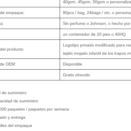
40gsm, 45gsm, 50gsm o personaliz
s de empaque:
80pcs / bag, 24bags / ctn, o persona
a:
Sin perfume o Johnson, o hecho por e
un contenedor de 20 pies o 40HQ
Logotipo privado modificado para requ
el producto:
tejido mojado infantil de los trapos
 de OEM:
Disponible
:
Gratis ofrecido
 de suministro
acidad de suministro
000 paquetes / paquetes por semana
do y entrega
alles del empaque