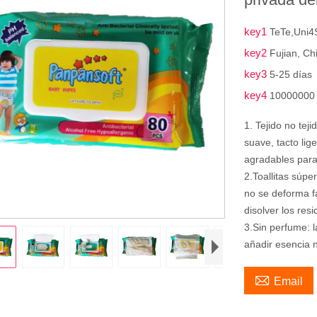
key1
TeTe,Uni4
key2
Fujian, Ch
key3
5-25 días
key4
10000000 
1. Tejido no tej
suave, tacto lig
agradables para
2.Toallitas súpe
no se deforma f
disolver los res
3.Sin perfume: la
añadir esencia n

Email