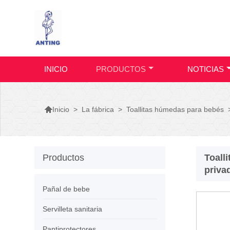
INICIO
PRODUCTOS
NOTICIAS

>
La fábrica
>
Toallitas húmedas para bebés
Inicio
Productos
Toall
priva
Pañal de bebe
Servilleta sanitaria
Pantiprotectores