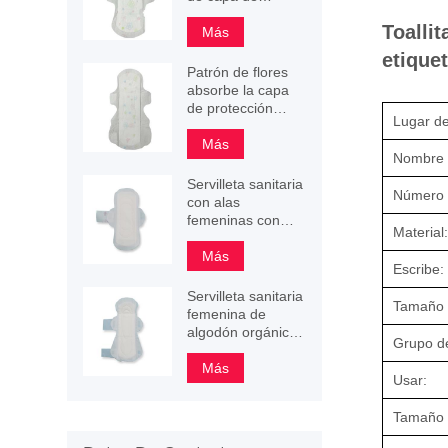
protección
Toalli
absorbente con
Más
estampado de
etiquet
flores
Patrón de flores
absorbe la capa
de protección
Lugar de
toalla sanitaria
245 mm 290 mm
Más
Nombre 
340 mm
Servilleta sanitaria
Número 
con alas
femeninas con
Material:
superficie de perla
3D
Más
Escribe:
Servilleta sanitaria
Tamaño 
femenina de
algodón orgánico
Grupo d
de muy buena
calidad para mujer
Más
Usar:
Tamaño d