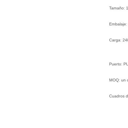
Tamaño: 1
Embalaje: 
Carga: 248
58080 b
Puerto: 
MOQ: un c
Cuadros d