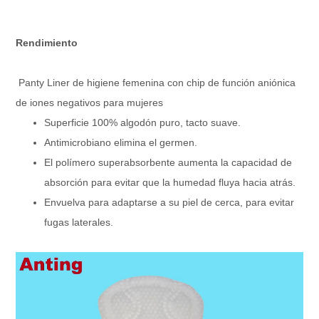
Rendimiento
Especificaciones del producto
Panty Liner de 
Nombre del árticulo
Panty Liner de higiene femenina con chip de función aniónica
aniónica de ion
Escribe
Toallitas intima
de iones negativos para mujeres
Material
Algodón
Superficie 100% algodón puro, tacto suave.
Película de tela
Hoja superior
perforada.
Antimicrobiano elimina el germen.
Papel Airlaid +
Capa de absorción
absorbente
El polímero superabsorbente aumenta la capacidad de
Hoja trasera
Lámina de pelí
absorción para evitar que la humedad fluya hacia atrás.
150 mm, 180 m
Tamaño
310 mm
Envuelva para adaptarse a su piel de cerca, para evitar
Certificado
IMPORTANTE
Fecha de caducidad
Buena calidad 
fugas laterales.
OEM y ODM
Puede hacer lo q
Transporte de productos
Tiempo de muestreo
Dentro de 7-15 
El tiempo de entrega
25-30 días des
1 * 40HQ (3 ta
MOQ
(2 tamaños de 
40HQ: 1350000
Cantidad de carga