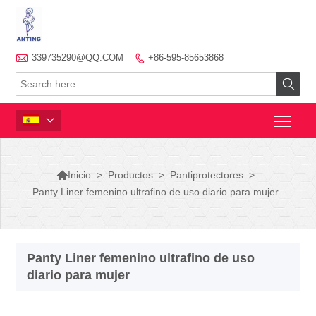

339735290@QQ.COM
+86-595-85653868




>
Productos
>
Pantiprotectores
>
Inicio
Panty Liner femenino ultrafino de uso diario para mujer
Panty Liner femenino ultrafino de uso
diario para mujer