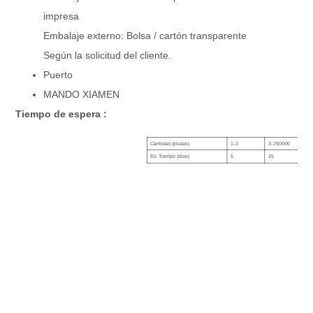
impresa
Embalaje externo: Bolsa / cartón transparente
Según la solicitud del cliente.
Puerto
MANDO XIAMEN
Tiempo de espera :
Cantidad (piezas)
1-2
3-250000
Es. Tiempo (días)
5
25