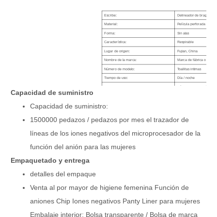
Escribe:
Delineador de bragas
Material:
Película perforada o cubi
Forma:
Sin alas
Característica:
Respirable
Lugar de origen:
Fujian, China
Nombre de la marca:
Marca de fábrica o marca
Número de modelo:
Toallitas intimas
Tiempo de uso:
Día / noche
Centro:
Núcleo de chip aniónico d
Capacidad de suministro
Grupo de edad:
Damas, mujeres, mujeres,
Capacidad de suministro:
Capa absorbente:
Papel Airlaid con pulpa d
Certificado:
IMPORTANTE
1500000 pedazos / pedazos por mes el trazador de
Tamaño:
150 mm, 180 mm, 240 m
líneas de los iones negativos del microprocesador de la
Muestras:
servilleta sanitaria diaria
Servicio de OEM:
La marca, el embalaje, el
función del anión para las mujeres
Superficie + Hoja posterior:
Algodón suave o no tejido
Nombre del producto:
Panty Liner femenino ultr
Empaquetado y entrega
detalles del empaque
Venta al por mayor de higiene femenina Función de
aniones Chip Iones negativos Panty Liner para mujeres
Embalaje interior: Bolsa transparente / Bolsa de marca