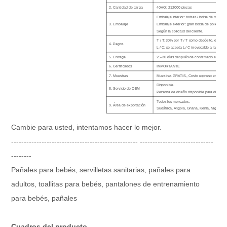
2. Cantidad de carga
40HQ: 212000 piezas
Embalaje interior: bolsas / bolsa de marca 
3. Embalaje
Embalaje exterior: gran bolsa de polietileno 
Según la solicitud del cliente.
T / T: 30% por T / T como depósito, el saldo
4. Pagos
L / C: se acepta L / C irrevocable a la vista.
5. Entrega
25-30 días después de confirmado el depós
6. Certificados
IMPORTANTE
7. Muestras
Muestras GRATIS., Costo expreso en la cuen
Disponible.
8. Servicio de OEM
Persona de diseño disponible para diseñar e
Todos los mercados.
9. Área de exportación
Sudáfrica, Angola, Ghana, Kenia, Nigeria, Pa
Cambie para usted, intentamos hacer lo mejor.
-------------------------------------------------- -----------------------------
--------
Pañales para bebés, servilletas sanitarias, pañales para
adultos, toallitas para bebés, pantalones de entrenamiento
para bebés, pañales
Cuadros del producto