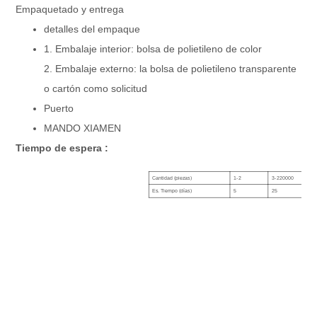
Empaquetado y entrega
Pulpa de pelusa:
americano
Embalaje:
Piezas en bolsa, bolsas en car
detalles del empaque
Muestras:
Libre
1. Embalaje interior: bolsa de polietileno de color
Producto:
el bebé levanta los pañales
Tipo de fábrica:
Fabricante de pañales para b
2. Embalaje externo: la bolsa de polietileno transparente
o cartón como solicitud
Puerto
MANDO XIAMEN
Tiempo de espera :
Cantidad (piezas)
1-2
3-220000
Es. Tiempo (días)
5
25