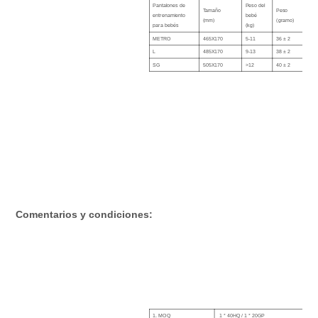
Pantalones de
Peso del
Tamaño
Peso
entrenamiento
bebé
(mm)
(gramo)
para bebés
(kg)
METRO
465X170
5-11
36 ± 2
L
485X170
9-13
38 ± 2
SG
505X170
>12
40 ± 2
Comentarios y condiciones:
1. MOQ
1 * 40HQ / 1 * 20GP