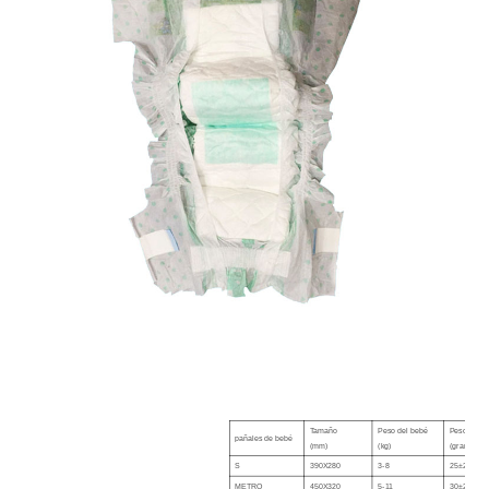
Tamaño
Peso del bebé
Peso
pañales de bebé
(mm)
(kg)
(gramo)
S
390X280
3-8
25±2
METRO
450X320
5-11
30±2