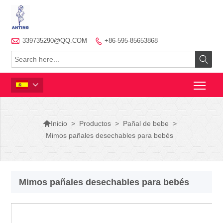

339735290@QQ.COM
+86-595-85653868




>
Productos
>
Pañal de bebe
>
Inicio
Mimos pañales desechables para bebés
Mimos pañales desechables para bebés