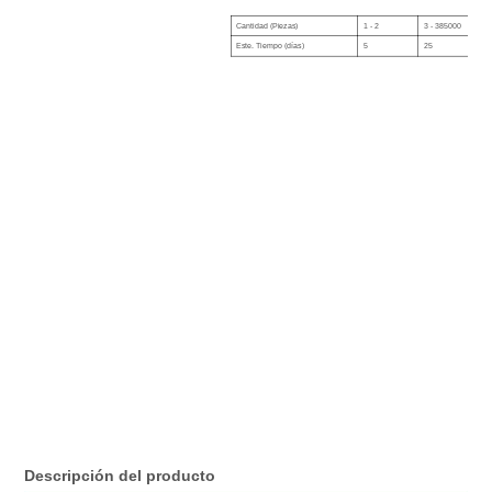
Cantidad (Piezas)
1 - 2
3 - 385000
Este. Tiempo (días)
5
25
Descripción del producto