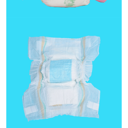
Protección contra fugas 3D:
protege contra fugas.
Puño de pierna: material no
tejido SMS, bandas
elásticas triples para apoyar
la libertad de movimiento
del bebé.
Banda elástica en la cintura:
la banda elástica en la
cintura de un lado para
garantizar una comodidad
cómoda y ajustada para el
bebé.