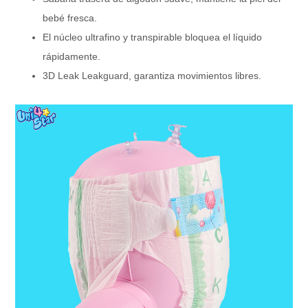
El tiempo de entrega
confirmado
bebé fresca.
1*40HQ (3 tamaños de longitud
El núcleo ultrafino y transpirable bloquea el líquido
MOQ
combinados) / 1*20GP (2 tamaños
rápidamente.
de longitud combinados)
3D Leak Leakguard, garantiza movimientos libres.
40HQ: 1350000 piezas
Cantidad de carga
20GP: 680000 piezas
Embalaje interno: Bolsa
transparente / Bolsa de marca
impresa
embalaje
Embalaje exterior: bolsa/cartón
transparente
Según la solicitud del cliente.
T/T: 30% por T/T como depósito,
el saldo antes del envío o contra
Pago
copia B/L.
L/C: Se acepta L/C irrevocable a
la vista.