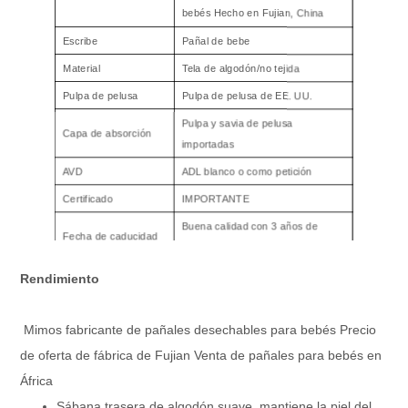
bebés Hecho en Fujian, China
Escribe
Pañal de bebe
Material
Tela de algodón/no tejida
Pulpa de pelusa
Pulpa de pelusa de EE. UU.
Pulpa y savia de pelusa
Capa de absorción
importadas
AVD
ADL blanco o como petición
Certificado
IMPORTANTE
Buena calidad con 3 años de
Fecha de caducidad
garantía.
Puede hacer como solicitud del
Rendimiento
OEM y ODM
cliente
Transporte de productos
Mimos fabricante de pañales desechables para bebés Precio
de oferta de fábrica de Fujian Venta de pañales para bebés en
Dentro de 7-15 días para la
Tiempo de muestreo
muestra
África
Sábana trasera de algodón suave, mantiene la piel del
25-30 días después del depósito