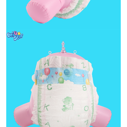
Descripción del producto
Tela no tejida: mantiene la
superficie del bebé seca y
natural.
Núcleo súper absorbente:
Pulpa fluff americana + SAP.
Película de tela/PE: ambos
disponibles, rendimiento de
superficie particular para
garantizar una sensación de
tacto suave y suave.
Cinta frontal Magic o PP:
Ajustable para sujetar y
volver a sujetar con
hermosos patrones.
Indicador de humedad: el
patrón se desvanece
Característica
cuando el pañal está
mojado, le indica la hora
exacta para cambiar